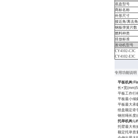
底盘型号
商标名称
外形尺寸
接近角/离去角
钢板弹簧片数
燃料种类
排放标准
发动机型号
CY4102-C3C
CY4102-E3C
专用功能说
平板机构 Flat
长×宽(mm)5
平板工作行程
平板最小倾斜
平板最大承载
绞盘额定牵引
钢丝绳长度(m
托举机构 Lift
托臂最大有效
额定托举质量（
全伸出最大托