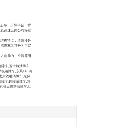
、起吊、升降平台、背
业及高速公路公司等部
的结构特点，清障可分
，清障车又可分为吊臂
装方向助力、空调等附
障车,五十铃清障车,
板清障车,东风140清
太尔双桥清障车,东风
清障车,路障清理车,救
车,福田道路清障车,江