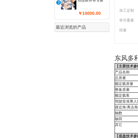
招投标评审专家
3
加工定制
￥10000.00
举升重量
最近浏览的产品
排量
东风多
【主要技术参
产品名称
总质量
额定载质量
整备质量
额定载客
驾驶室准乘人
接近角/离去角
轴数
轴荷
其它
【底盘技术参