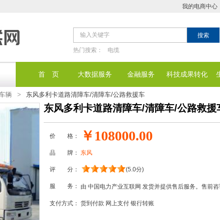
我的电商中心
热门搜索：
电缆
首 页
大数据服务
金融服务
科技成果转化
车辆
>
东风多利卡道路清障车/清障车/公路救援车
东风多利卡道路清障车/清障车/公路救援
￥108000.00
价 格：
品 牌：
东风
评 分：
(5.0分)
服 务：
由 中国电力产业互联网 发货并提供售后服务。售前
支付方式：
货到付款
网上支付
银行转账