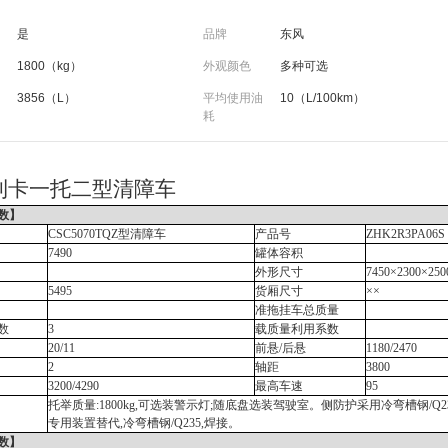
是
品牌
东风
1800（kg）
外观颜色
多种可选
3856（L）
平均使用油
10（L/100km）
耗
利卡一托二型清障车
数】
CSC5070TQZ
型清障车
产品号
ZHK2R3PA06S
7490
罐体容积
外形尺寸
7450×2300×250
5495
货厢尺寸
××
准拖挂车总质量
数
3
载质量利用系数
20/11
前悬/后悬
1180/2470
2
轴距
3800
3200/4290
最高车速
95
托举质量:1800kg,可选装警示灯;随底盘选装驾驶室。侧防护采用冷弯槽钢/Q
专用装置替代,冷弯槽钢/Q235,焊接。
数】