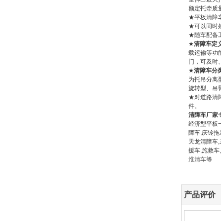
额定托牵质量
★平板清障
★可以同时
★随车配备
★
清障车定
载运输等功
门，可及时
★
清障车分
为托吊分离
旋转型、吊
★对道路清
件。
清障车厂家
经济型平板一
障车,庆铃拖
天龙清障车,
援车,施救车
淮
清车
等
产品评价