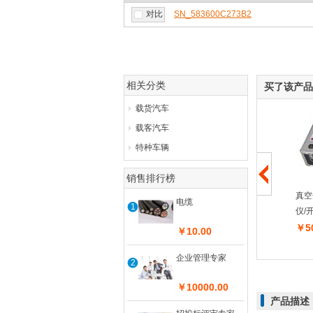
对比
SN_583600C273B2
相关分类
买了该产品
载货汽车
载客汽车
特种车辆
销售排行榜
PBF系列连续水平真空
GGD配电柜 交流型低
真空
电缆
1
带式过滤机...
压 配电箱...
仪/
￥36500.00
￥10000.00
￥50
￥10.00
查看详情
查看详情
企业管理专家
2
￥10000.00
产品描述