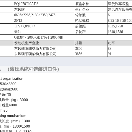
EQ1070TJ9AD3
底盘名称
载货汽车底盘
东风牌
生产企业
东风汽车股份
6695×2285,2180×2350,2475
轮胎数
6
20/13
轮胎规格
8.25-16,7.50-16
11/9+7,8/10+7
前轮距
1835,1750
柴油
后轮距
1640,1586
GB3847-2005,GB17691-2005
国Ⅲ
发动机生产企业
排量
功率
东风朝阳朝柴动力有限公司
3856
88
东风朝阳朝柴动力有限公司
3856
91
（液压系统可选装进口件）
明：
 organization
530×2300
(mm)2680
角(°)8
质量（kg）3000
质量4000
)25
ing mechanism
长度（mm）1300
kg）1800/1500
举质量（kg）1330