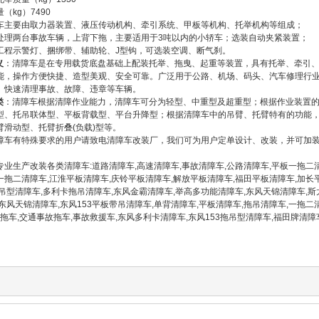
（kg）7490
车主要由取力器装置、液压传动机构、牵引系统、甲板等机构、托举机构等组成；
处理两台事故车辆，上背下拖，主要适用于3吨以内的小轿车；选装自动夹紧装置；
工程示警灯、捆绑带、辅助轮、J型钩，可选装空调、断气刹。
义
：清障车是在专用载货底盘基础上配装托举、拖曳、起重等装置，具有托举、牵引
能，操作方便快捷、造型美观、安全可靠。广泛用于公路、机场、码头、汽车修理行
、快速清理事故、故障、违章等车辆。
类
：清障车根据清障作业能力，清障车可分为轻型、中重型及超重型；根据作业装置
型、托吊联体型、平板背载型、平台升降型；根据清障车中的吊臂、托臂特有的功能
臂滑动型、托臂折叠(负载)型等。
障车有特殊要求的用户请致电清障车改装厂，我们可为用户定单设计、改装，并可加
专业生产改装各类清障车:道路清障车,高速清障车,事故清障车,公路清障车,平板一拖二清
拖二清障车,江淮平板清障车,庆铃平板清障车,解放平板清障车,福田平板清障车,加长平
吊型清障车,多利卡拖吊清障车,东风金霸清障车,举高多功能清障车,东风天锦清障车,斯
东风天锦清障车,东风153平板带吊清障车,单背清障车,平板清障车,拖吊清障车,一拖二
,拖车,交通事故拖车,事故救援车,东风多利卡清障车,东风153拖吊型清障车,福田牌清障