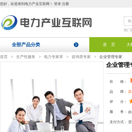
您好
，欢迎来到电力产业互联网！
登录
注册
热门
全部产品分类
首 页
大
首页
>
生产性服务
>
电力专家库
>
咨询类专家
>
企业管理专家
企业管理
价 格：
品 牌：
其
评 分：
服 务：
由
支付方式：
货