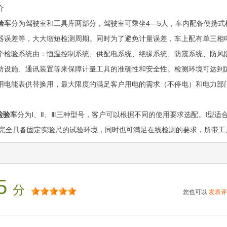
介
验车
分为驾驶室和工具库两部分，驾驶室可乘坐4—5人，车内配备便携
器误差等，大大缩短检测周期。同时为了避免计量误差，车上配有单三相
个检验系统由：恒温控制系统、供配电系统、绝缘系统、防震系统、防风
防设施、通讯装置等来保障计量工具的准确性和安全性。检测环境可达到
用电能表供替换用，最大限度的满足客户用电的需求（不停电）和电力部
检验车
分为Ⅰ、Ⅱ、Ⅲ三种型号，客户可以根据不同的使用要求选配。Ⅰ型
型完全具备固定实验尺的试验环境，同时也可满足在线检测的要求，所带
5
分
您也可以
发表评