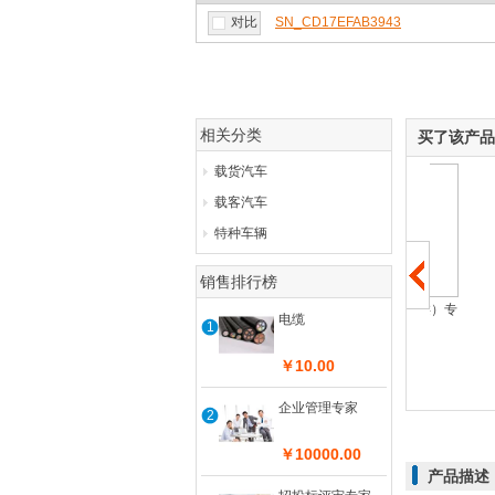
对比
SN_CD17EFAB3943
相关分类
买了该产品
载货汽车
载客汽车
特种车辆
销售排行榜
捞渣机
电气技术（其他类）专
优质
电缆
1
家
设备
￥31000.00
￥10000.00
￥18
￥10.00
查看详情
查看详情
企业管理专家
2
￥10000.00
产品描述