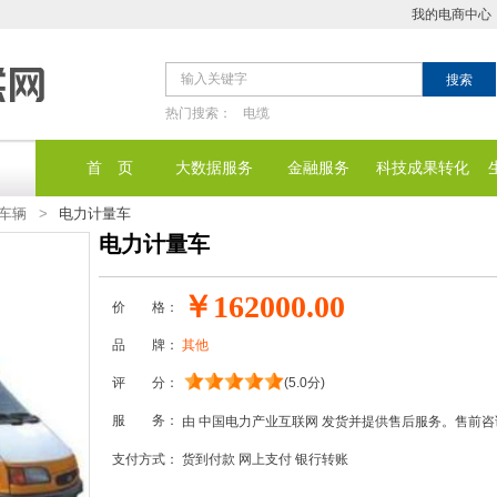
我的电商中心
热门搜索：
电缆
首 页
大数据服务
金融服务
科技成果转化
车辆
>
电力计量车
电力计量车
￥162000.00
价 格：
品 牌：
其他
评 分：
(5.0分)
服 务：
由 中国电力产业互联网 发货并提供售后服务。售前
支付方式：
货到付款
网上支付
银行转账