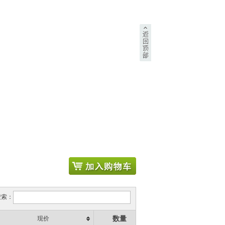
搜索：
数量
现价