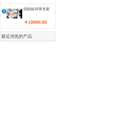
1
招投标评审专家
3
b
t
￥10000.00
s
1
最近浏览的产品
(
i
b
T
e
=
t
I
p
t
3
-
F
(