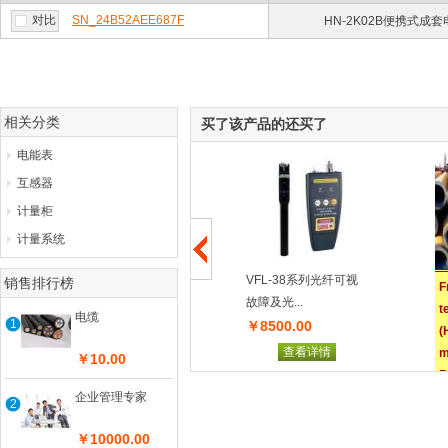
对比
SN_24B52AEE687F
HN-2K02B便携式成
相关分类
买了该产品的还买了
电能表
互感器
计量柜
计量系统
无骨空心线圈变压器滤
VFL-38系列光纤可视
销售排行榜
F
波器
故障及光...
t
电缆
1
￥2.00
￥8500.00
(
查看详情
查看详情
m
￥10.00
R
企业管理专家
p
2
￥10000.00
R