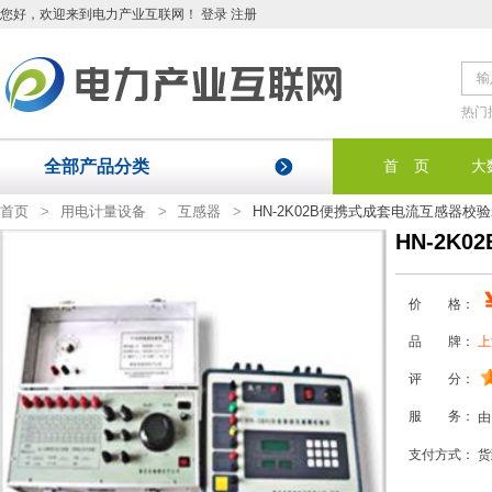
您好
，欢迎来到电力产业互联网！
登录
注册
热门
全部产品分类
首 页
大
首页
>
用电计量设备
>
互感器
>
HN-2K02B便携式成套电流互感器校
HN-2K
价 格：
品 牌：
上
评 分：
服 务：
由
支付方式：
货