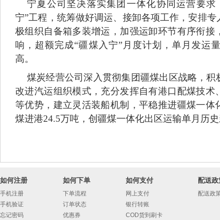
宁夏公司坚决落实集团一体化协同运营要求
宁”工程，统筹做好调运、接卸各项工作，安排专
极组织自备箱多装增运，加强运卸环节有序衔接
响，超额完成“疆煤入宁”月度计划，单月发运量
高。
煤炭经营公司深入贯彻集团疆煤出区战略，积
改进汽运组织模式，充分发挥自有港口配煤技术
等优势，建立灵活装船机制，平稳推进疆煤一体
煤进港24.5万吨，创疆煤一体化出区运输单月历
如何注册
如何下单
如何支付
配送政
手机注册
下单流程
网上支付
配送政
手机验证
订单状态
银行转账
忘记密码
优惠券
COD货到刷卡