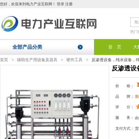
您好
，欢迎来到电力产业互联网！
登录
注册
热门
全部产品分类
首 页
大
首页
>
辅助生产用设备及器具
>
硬件工具
>
反渗透设备，纯水设备，
反渗透设
价 格：
品 牌：
新
评 分：
服 务：
由
支付方式：
货