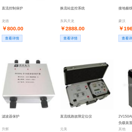
直流控制保护
换流站监控系统
接地极
龙德
东风天龙
豪沃
￥800.00
￥2888.00
￥196
查看详情
查看详情
查看
滤波器保护
直流线路故障定位仪
2V15
负载装
升辉
元美
其他